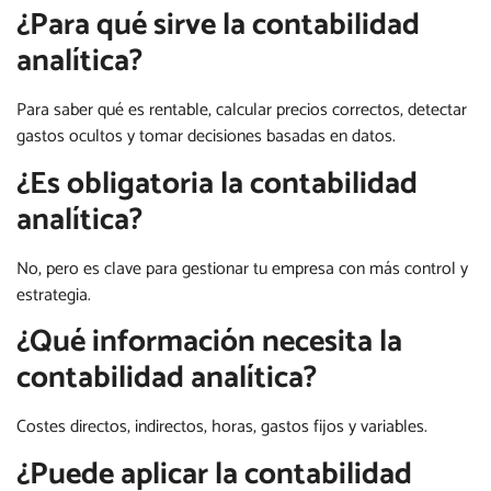
¿Para qué sirve la contabilidad
analítica?
Para saber qué es rentable, calcular precios correctos, detectar
gastos ocultos y tomar decisiones basadas en datos.
¿Es obligatoria la contabilidad
analítica?
No, pero es clave para gestionar tu empresa con más control y
estrategia.
¿Qué información necesita la
contabilidad analítica?
Costes directos, indirectos, horas, gastos fijos y variables.
¿Puede aplicar la contabilidad