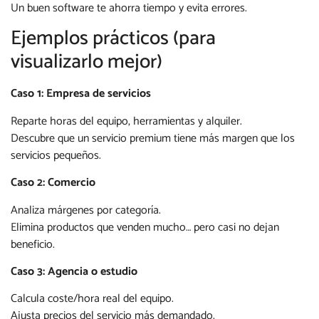
Un buen software te ahorra tiempo y evita errores.
Ejemplos prácticos (para
visualizarlo mejor)
Caso 1: Empresa de servicios
Reparte horas del equipo, herramientas y alquiler.
Descubre que un servicio premium tiene más margen que los
servicios pequeños.
Caso 2: Comercio
Analiza márgenes por categoría.
Elimina productos que venden mucho… pero casi no dejan
beneficio.
Caso 3: Agencia o estudio
Calcula coste/hora real del equipo.
Ajusta precios del servicio más demandado.