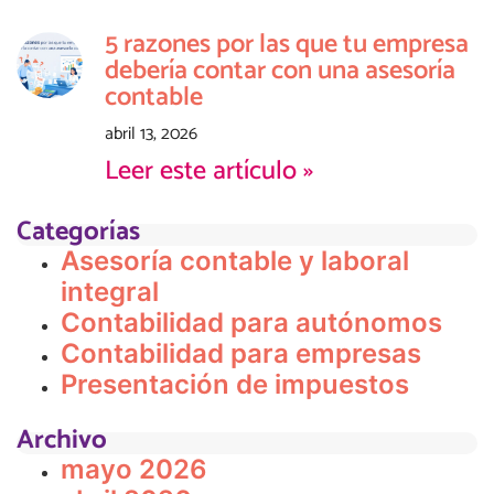
5 razones por las que tu empresa
debería contar con una asesoría
contable
abril 13, 2026
Leer este artículo »
Categorías
Asesoría contable y laboral
integral
Contabilidad para autónomos
Contabilidad para empresas
Presentación de impuestos
Archivo
mayo 2026