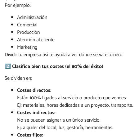
Por ejemplo:
Administración
Comercial
Producción
Atención al cliente
Marketing
Dividir tu empresa así te ayuda a ver dónde se va el dinero.
2️
⃣ Clasifica bien tus costes (el 80% del éxito)
Se dividen en:
Costes directos:
Están 100% ligados al servicio o producto que vendes.
Ej: materiales, horas dedicadas a un proyecto, transporte.
Costes indirectos:
No se pueden asignar a un único servicio.
Ej: alquiler del local, luz, gestoría, herramientas.
Costes fijos: