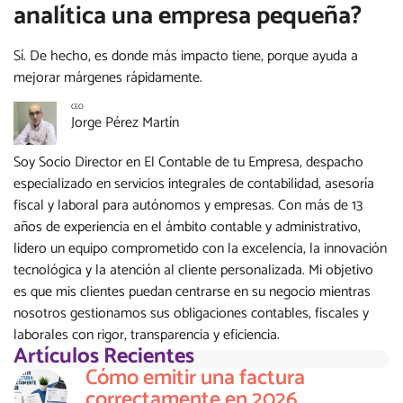
analítica una empresa pequeña?
Sí. De hecho, es donde más impacto tiene, porque ayuda a
mejorar márgenes rápidamente.
CEO
Jorge Pérez Martí­n
Soy Socio Director en El Contable de tu Empresa, despacho
especializado en servicios integrales de contabilidad, asesoría
fiscal y laboral para autónomos y empresas. Con más de 13
años de experiencia en el ámbito contable y administrativo,
lidero un equipo comprometido con la excelencia, la innovación
tecnológica y la atención al cliente personalizada. Mi objetivo
es que mis clientes puedan centrarse en su negocio mientras
nosotros gestionamos sus obligaciones contables, fiscales y
laborales con rigor, transparencia y eficiencia.
Artículos Recientes
Cómo emitir una factura
correctamente en 2026