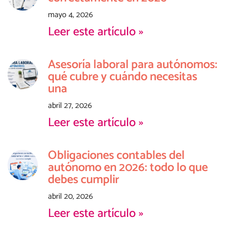
mayo 4, 2026
Leer este artículo »
Asesoría laboral para autónomos:
qué cubre y cuándo necesitas
una
abril 27, 2026
Leer este artículo »
Obligaciones contables del
autónomo en 2026: todo lo que
debes cumplir
abril 20, 2026
Leer este artículo »