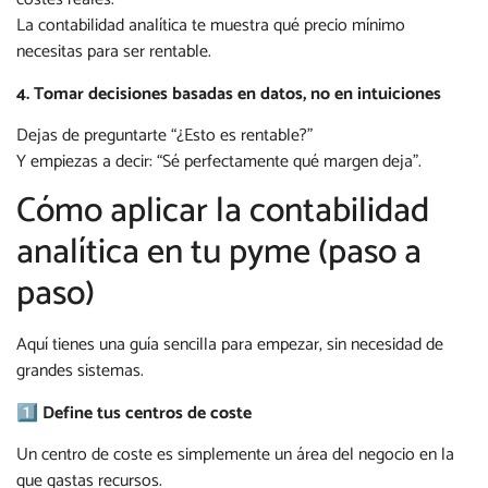
La contabilidad analítica te muestra qué precio mínimo
necesitas para ser rentable.
4. Tomar decisiones basadas en datos, no en intuiciones
Dejas de preguntarte “¿Esto es rentable?”
Y empiezas a decir: “Sé perfectamente qué margen deja”.
Cómo aplicar la contabilidad
analítica en tu pyme (paso a
paso)
Aquí tienes una guía sencilla para empezar, sin necesidad de
grandes sistemas.
1️
⃣ Define tus centros de coste
Un centro de coste es simplemente un área del negocio en la
que gastas recursos.