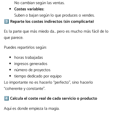
No cambian según las ventas.
Costes variables:
Suben o bajan según lo que produces o vendes.
3️
⃣ Reparte los costes indirectos (sin complicarte)
Es la parte que más miedo da… pero es mucho más fácil de lo
que parece.
Puedes repartirlos según:
horas trabajadas
ingresos generados
número de proyectos
tiempo dedicado por equipo
Lo importante no es hacerlo “perfecto”, sino hacerlo
“coherente y constante”.
4️
⃣ Calcula el coste real de cada servicio o producto
Aquí es donde empieza la magia.