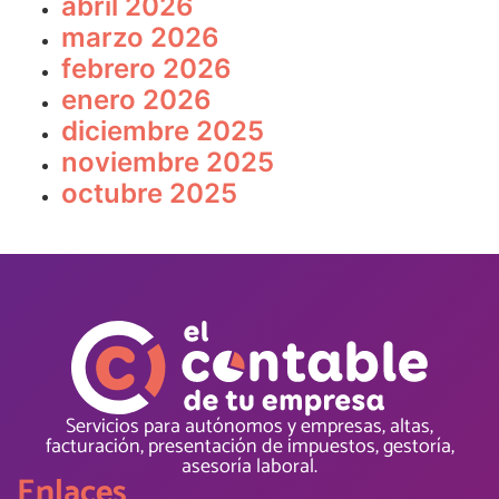
abril 2026
marzo 2026
febrero 2026
enero 2026
diciembre 2025
noviembre 2025
octubre 2025
Servicios para autónomos y empresas, altas,
facturación, presentación de impuestos, gestoría,
asesoría laboral.
Enlaces