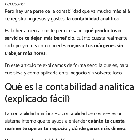
necesario
.
Pero hay una parte de la contabilidad que va mucho más allá
de registrar ingresos y gastos:
la contabilidad analítica
.
Es la herramienta que te permite saber
qué productos o
servicios te dejan más beneficio
, cuánto cuesta realmente
cada proyecto y cómo puedes
mejorar tus márgenes sin
trabajar más horas
.
En este artículo te explicamos de forma sencilla qué es, para
qué sirve y cómo aplicarla en tu negocio sin volverte loco.
Qué es la contabilidad analítica
(explicado fácil)
La contabilidad analítica —o contabilidad de costes— es un
sistema interno que te ayuda a entender
cuánto te cuesta
realmente operar tu negocio
y
dónde ganas más dinero
.