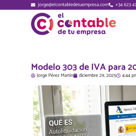
jorge@elcontabledetuempresa.com
+34 623 47
Modelo 303 de IVA para 202
Jorge Pérez Martí­n
diciembre 29, 2025
4:44 p